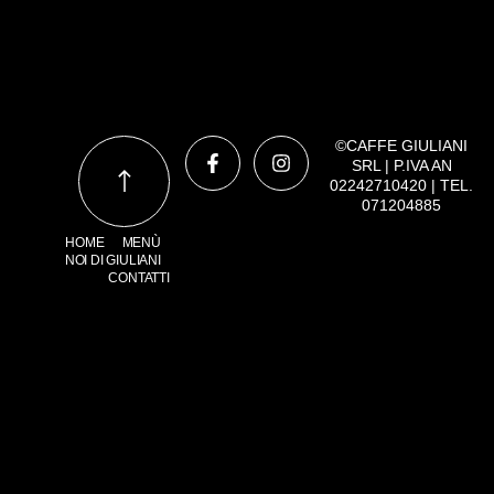
©CAFFE GIULIANI
SRL | P.IVA AN
02242710420 | TEL.
071204885
HOME
MENÙ
NOI DI GIULIANI
CONTATTI