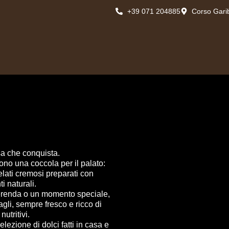
+39 071 204885
Corso Gari
a che conquista.
ono una coccola per il palato:
gelati cremosi preparati con
i naturali.
erenda o un momento speciale,
agli, sempre fresco e ricco di
nutritivi.
elezione di dolci fatti in casa e